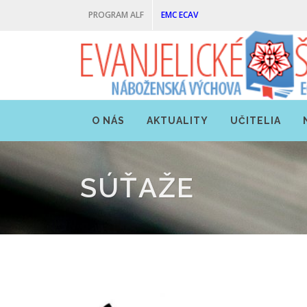
PROGRAM ALF
EMC ECAV
O NÁS
AKTUALITY
UČITELIA
SÚŤAŽE