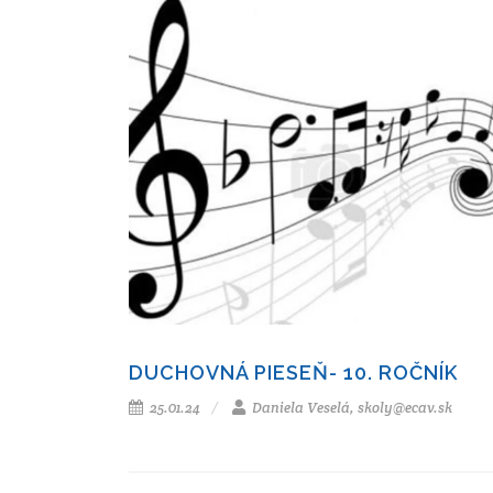
DUCHOVNÁ PIESEŇ- 10. ROČNÍK
25.01.24
Daniela Veselá, skoly@ecav.sk