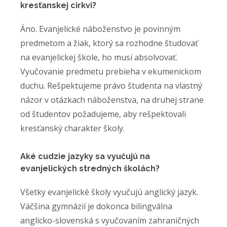
kresťanskej cirkvi?
Áno. Evanjelické náboženstvo je povinným
predmetom a žiak, ktorý sa rozhodne študovať
na evanjelickej škole, ho musí absolvovať.
Vyučovanie predmetu prebieha v ekumenickom
duchu. Rešpektujeme právo študenta na vlastný
názor v otázkach náboženstva, na druhej strane
od študentov požadujeme, aby rešpektovali
kresťanský charakter školy.
Aké cudzie jazyky sa vyučujú na
evanjelických stredných školách?
Všetky evanjelické školy vyučujú anglický jazyk.
Väčšina gymnázií je dokonca bilingválna
anglicko-slovenská s vyučovaním zahraničných