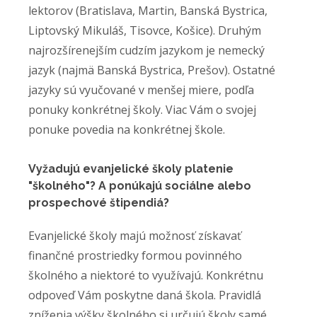
lektorov (Bratislava, Martin, Banská Bystrica,
Liptovský Mikuláš, Tisovce, Košice). Druhým
najrozšírenejším cudzím jazykom je nemecký
jazyk (najmä Banská Bystrica, Prešov). Ostatné
jazyky sú vyučované v menšej miere, podľa
ponuky konkrétnej školy. Viac Vám o svojej
ponuke povedia na konkrétnej škole.
Vyžadujú evanjelické školy platenie
"školného"? A ponúkajú sociálne alebo
prospechové štipendiá?
Evanjelické školy majú možnosť získavať
finančné prostriedky formou povinného
školného a niektoré to využívajú. Konkrétnu
odpoveď Vám poskytne daná škola. Pravidlá
zníženia výšky školného si určujú školy samé.