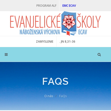
PROGRAM ALF
EMC ECAV
ZAMYSLENIE
. JN 8,31-36
FAQS
O nás
FaQs