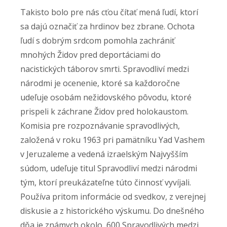
Takisto bolo pre nás cťou čítať mená ľudí, ktorí
sa dajú označiť za hrdinov bez zbrane. Ochota
ľudí s dobrým srdcom pomohla zachrániť
mnohých Židov pred deportáciami do
nacistických táborov smrti. Spravodliví medzi
národmi je ocenenie, ktoré sa každoročne
udeľuje osobám nežidovského pôvodu, ktoré
prispeli k záchrane Židov pred holokaustom.
Komisia pre rozpoznávanie spravodlivých,
založená v roku 1963 pri pamätníku Yad Vashem
v Jeruzaleme a vedená izraelským Najvyšším
súdom, udeľuje titul Spravodliví medzi národmi
tým, ktorí preukázateľne túto činnosť vyvíjali.
Používa pritom informácie od svedkov, z verejnej
diskusie a z historického výskumu. Do dnešného
dňa je známych okolo 600 Spravodlivých medzi