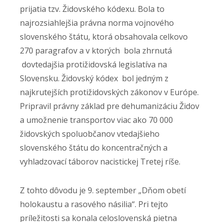
prijatia tzv. Židovského kódexu. Bola to
najrozsiahlejšia právna norma vojnového
slovenského štátu, ktorá obsahovala celkovo
270 paragrafov a v ktorých bola zhrnutá
dovtedajšia protižidovská legislatíva na
Slovensku. Židovský kódex bol jedným z
najkrutejších protižidovských zákonov v Európe.
Pripravil právny základ pre dehumanizáciu Židov
a umožnenie transportov viac ako 70 000
židovských spoluobčanov vtedajšieho
slovenského štátu do koncentračných a
vyhladzovací táborov nacistickej Tretej ríše.
Z tohto dôvodu je 9. september „Dňom obetí
holokaustu a rasového násilia“. Pri tejto
príležitosti sa konala celoslovenská pietna