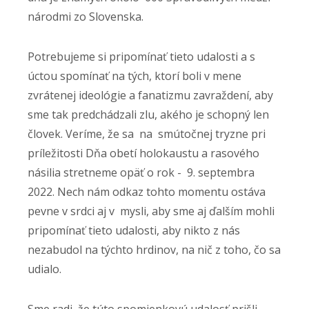
národmi zo Slovenska.
Potrebujeme si pripomínať tieto udalosti a s
úctou spomínať na tých, ktorí boli v mene
zvrátenej ideológie a fanatizmu zavraždení, aby
sme tak predchádzali zlu, akého je schopný len
človek. Veríme, že sa na smútočnej tryzne pri
príležitosti Dňa obetí holokaustu a rasového
násilia stretneme opäť o rok - 9. septembra
2022. Nech nám odkaz tohto momentu ostáva
pevne v srdci aj v mysli, aby sme aj ďalším mohli
pripomínať tieto udalosti, aby nikto z nás
nezabudol na týchto hrdinov, na nič z toho, čo sa
udialo.
Sme radi, že túto spomienkovú udalosť prišli