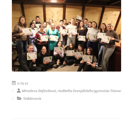
11.03.22
Miroslava Štefániková, riaditeľka Evanjelického gymnázia Tisovec
Vzdelávanie