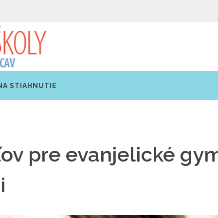
NA STIAHNUTIE
ov pre evanjelické gym
i