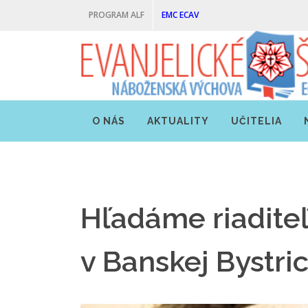
PROGRAM ALF
EMC ECAV
O NÁS
AKTUALITY
UČITELIA
Hľadáme riaditeľ
v Banskej Bystric