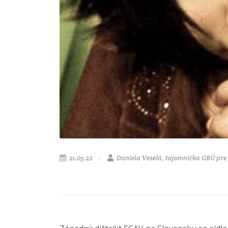
21.03.22
Daniela Veselá, tajomníčka GBÚ pre